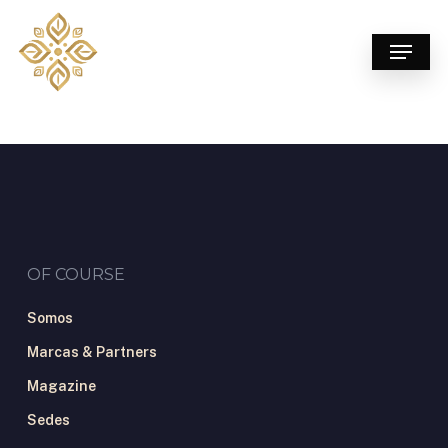
Skip
to
Menu
main
content
OF COURSE
Somos
Marcas & Partners
Magazine
Sedes