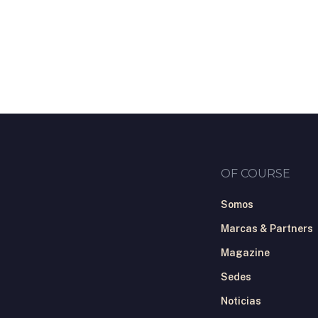
Skip
to
main
content
OF COURSE
Somos
Marcas & Partners
Magazine
Sedes
Noticias