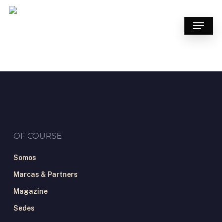
Skip
to
Menu
main
content
OF COURSE
Somos
Marcas & Partners
Magazine
Sedes