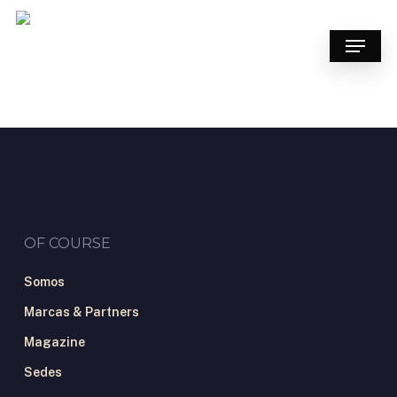
Skip
to
Menu
main
content
OF COURSE
Somos
Marcas & Partners
Magazine
Sedes