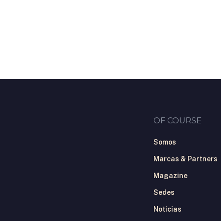
Skip
to
main
content
OF COURSE
Somos
Marcas & Partners
Magazine
Sedes
Noticias