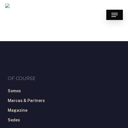
Skip
to
Menu
main
content
OF COURSE
Somos
Marcas & Partners
Magazine
Sedes