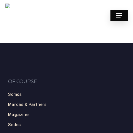
Skip
to
Menu
main
content
OF COURSE
Somos
Marcas & Partners
Magazine
Sedes