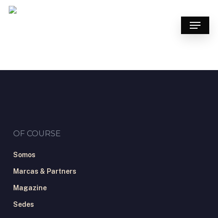
Skip
to
Menu
main
content
OF COURSE
Somos
Marcas & Partners
Magazine
Sedes