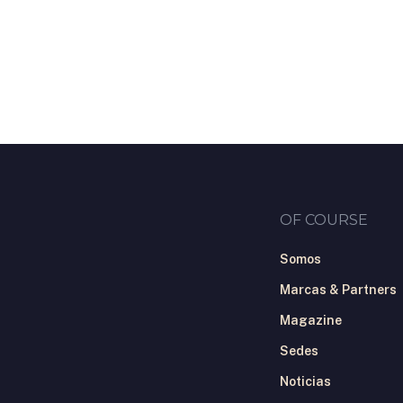
Skip
to
main
content
OF COURSE
Somos
Marcas & Partners
Magazine
Sedes
Noticias