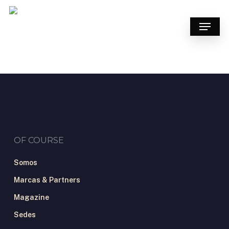
Skip
to
Menu
main
content
OF COURSE
Somos
Marcas & Partners
Magazine
Sedes