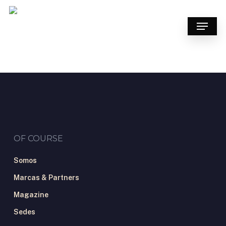
Skip
to
Menu
main
content
OF COURSE
Somos
Marcas & Partners
Magazine
Sedes