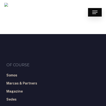
Skip
to
Menu
main
content
OF COURSE
Somos
Marcas & Partners
Magazine
Sedes