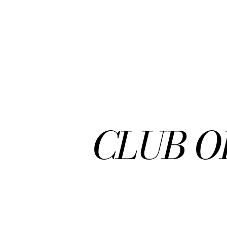
Skip
to
main
content
CLUB O