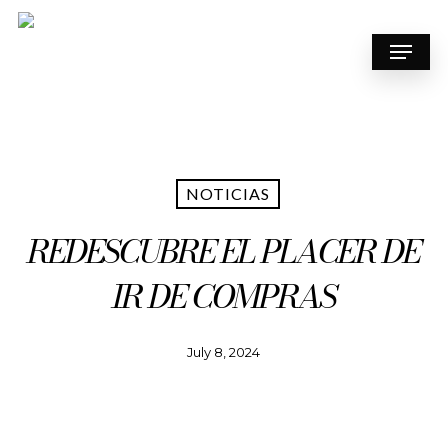
Skip
to
Menu
main
content
NOTICIAS
REDESCUBRE EL PLACER DE
IR DE COMPRAS
July 8, 2024